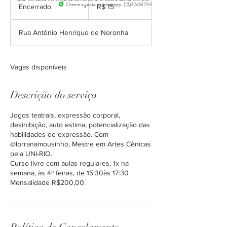
Reais
Chama a gente no whatsapp: (21)32416299
Encerrado
E
R$ 15
brasileiros
n
c
Rua Antônio Henrique de Noronha
e
r
r
a
Vagas disponíveis
d
o
Descrição do serviço
Jogos teatrais, expressão corporal,
desinibição, auto estima, potencialização das
habilidades de expressão. Com
@lorranamousinho, Mestre em Artes Cênicas
pela UNI-RIO.
Curso livre com aulas regulares, 1x na
semana, às 4ª feiras, de 15:30às 17:30
Mensalidade R$200,00.