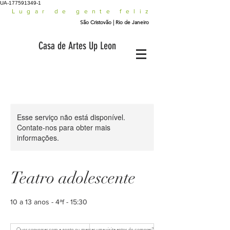
UA-177591349-1
Lugar de gente feliz
São Cristovão | Rio de Janeiro
Casa de Artes Up Leon
Esse serviço não está disponível.
Contate-nos para obter mais
informações.
Teatro adolescente
10 a 13 anos - 4ªf - 15:30
15
Quer conversar com a gente ou marcar uma visita antes de comprar?