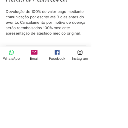
Política de Cancelamento
Devolução de 100% do valor pago mediante
comunicação por escrito até 3 dias antes do
evento. Cancelamento por motivo de doença
serão reembolsados 100% mediante
apresentação de atestado médico original.
Informações de contato
WhatsApp
Email
Facebook
Instagram
Rua Antônio Henrique de Noronha, 40 - São
Cristóvão, Rio de Janeiro - State of Rio de
Janeiro, Brazil
(21)997440042
casaupleon@upleon.com.br